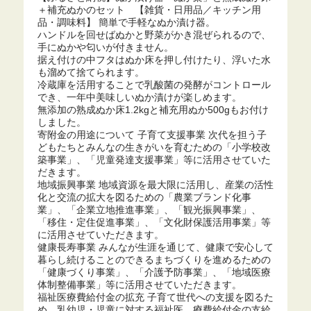
＋補充ぬかのセット 【雑貨・日用品／キッチン用
品・調味料】 簡単で手軽なぬか漬け器。
ハンドルを回せばぬかと野菜がかき混ぜられるので、
手にぬかや匂いが付きません。
据え付けの中フタはぬか床を押し付けたり、浮いた水
も溜めて捨てられます。
冷蔵庫を活用することで乳酸菌の発酵がコントロール
でき、一年中美味しいぬか漬けが楽しめます。
無添加の熟成ぬか床1.2kgと補充用ぬか500gもお付け
しました。
寄附金の用途について 子育て支援事業 次代を担う子
どもたちとみんなの生きがいを育むための「小学校改
築事業」、「児童発達支援事業」等に活用させていた
だきます。
地域振興事業 地域資源を最大限に活用し、産業の活性
化と交流の拡大を図るための「農業ブランド化事
業」、「企業立地推進事業」、「観光振興事業」、
「移住・定住促進事業」、「文化財保護活用事業」等
に活用させていただきます。
健康長寿事業 みんなが生涯を通じて、健康で安心して
暮らし続けることのできるまちづくりを進めるための
「健康づくり事業」、「介護予防事業」、「地域医療
体制整備事業」等に活用させていただきます。
福祉医療費給付金の拡充 子育て世代への支援を図るた
め、乳幼児・児童に対する福祉医 療費給付金の支給