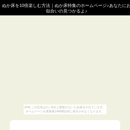
ぬか床を10倍楽しむ方法
｜
ぬか床特集のホームページ♪あなたに
似合いの見つかるよ♪
[PR] この広告は3ヶ月以上更新がないため表示されています。
ホームページを更新後24時間以内に表示されなくなります。