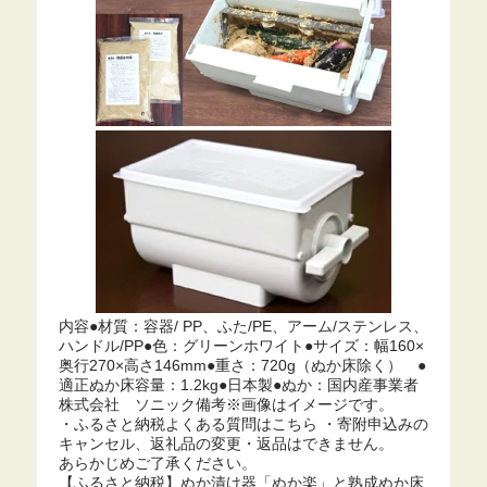
内容●材質：容器/ PP、ふた/PE、アーム/ステンレス、
ハンドル/PP●色：グリーンホワイト●サイズ：幅160×
奥行270×高さ146mm●重さ：720g（ぬか床除く） ●
適正ぬか床容量：1.2kg●日本製●ぬか：国内産事業者
株式会社 ソニック備考※画像はイメージです。
・ふるさと納税よくある質問はこちら ・寄附申込みの
キャンセル、返礼品の変更・返品はできません。
あらかじめご了承ください。
【ふるさと納税】ぬか漬け器「ぬか楽」と熟成ぬか床