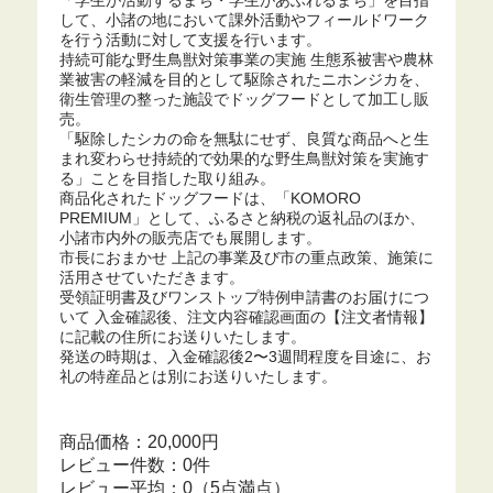
「学生が活動するまち・学生があふれるまち」を目指
して、小諸の地において課外活動やフィールドワーク
を行う活動に対して支援を行います。
持続可能な野生鳥獣対策事業の実施 生態系被害や農林
業被害の軽減を目的として駆除されたニホンジカを、
衛生管理の整った施設でドッグフードとして加工し販
売。
「駆除したシカの命を無駄にせず、良質な商品へと生
まれ変わらせ持続的で効果的な野生鳥獣対策を実施す
る」ことを目指した取り組み。
商品化されたドッグフードは、「KOMORO
PREMIUM」として、ふるさと納税の返礼品のほか、
小諸市内外の販売店でも展開します。
市長におまかせ 上記の事業及び市の重点政策、施策に
活用させていただきます。
受領証明書及びワンストップ特例申請書のお届けにつ
いて 入金確認後、注文内容確認画面の【注文者情報】
に記載の住所にお送りいたします。
発送の時期は、入金確認後2〜3週間程度を目途に、お
礼の特産品とは別にお送りいたします。
商品価格：20,000円
レビュー件数：0件
レビュー平均：0（5点満点）