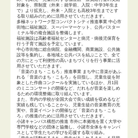
対象を、県制度（外来：就学前、入院：中学3年生ま
で）より拡充し、外来・入院とも高校3年生までとす
る取り組みのために活用させていただきます。
多極ネットワーク型コンパクトシティ推進事業 中心市
街地に福祉施設、スーパーマーケット、公共バスター
ミナル等の複合施設を整備します。
福祉施設は高齢者福祉センターと病児・病後児保育を
行う子育て施設を予定しています。
中心市街地に総合病院、金融機関、商業施設、公共施
設等を集約し、各地域と公共バスを結ぶことで、全て
の方にとって利便性の高いまちづくりを行う事業に活
用させていただきます。
「音楽のまち・こもろ」推進事業 まち中に音楽があふ
れる「音楽のまち・こもろ」を目指し、児童生徒を対
象とした作曲コンクールを実施しているほか、月1回
のミニコンサートの開催など、だれもが音楽を楽しめ
るための環境整備に取り組んでいます。
また、市内の学校が全国大会で良い成績を収めるなど
実績も残していることから、児童生徒の音楽教育の充
実や、音楽イベントの開催など「音楽のまち・こも
ろ」の推進のために活用させていただきます。
小諸キャンパス構想の推進 市外に本拠地を置く大学や
専門学校などの団体と協働し、小諸市全体をキャンパ
スとして学生たちの学びを応援する取り組み。