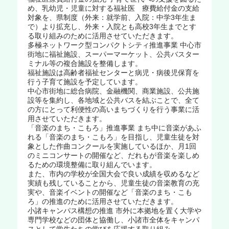
め、乳幼児・児童に対する福祉医 療費給付金の支給
対象を、県制度（外来：就学前、入院：中学3年生ま
で）より拡充し、外来・入院とも高校3年生までとす
る取り組みのために活用させていただきます。
多極ネットワーク型コンパクトシティ推進事業 中心市
街地に福祉施設、スーパーマーケット、公共バスター
ミナル等の複合施設を整備します。
福祉施設は高齢者福祉センターと病児・病後児保育を
行う子育て施設を予定しています。
中心市街地に総合病院、金融機関、商業施設、公共施
設等を集約し、各地域と公共バスを結ぶことで、全て
の方にとって利便性の高いまちづくりを行う事業に活
用させていただきます。
「音楽のまち・こもろ」推進事業 まち中に音楽があふ
れる「音楽のまち・こもろ」を目指し、児童生徒を対
象とした作曲コンクールを実施しているほか、月1回
のミニコンサートの開催など、だれもが音楽を楽しめ
るための環境整備に取り組んでいます。
また、市内の学校が全国大会で良い成績を収めるなど
実績も残していることから、児童生徒の音楽教育の充
実や、音楽イベントの開催など「音楽のまち・こも
ろ」の推進のために活用させていただきます。
小諸キャンパス構想の推進 市外に本拠地を置く大学や
専門学校などの団体と協働し、小諸市全体をキャンパ