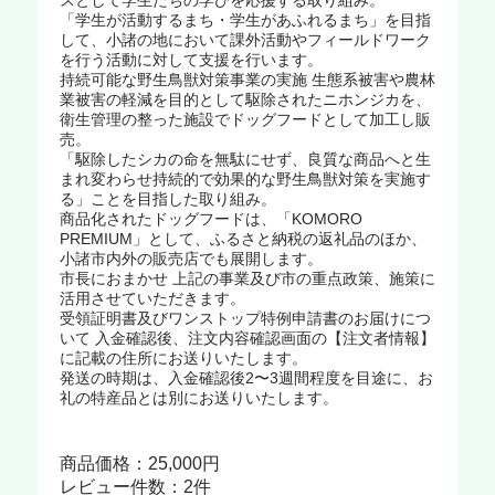
スとして学生たちの学びを応援する取り組み。
「学生が活動するまち・学生があふれるまち」を目指
して、小諸の地において課外活動やフィールドワーク
を行う活動に対して支援を行います。
持続可能な野生鳥獣対策事業の実施 生態系被害や農林
業被害の軽減を目的として駆除されたニホンジカを、
衛生管理の整った施設でドッグフードとして加工し販
売。
「駆除したシカの命を無駄にせず、良質な商品へと生
まれ変わらせ持続的で効果的な野生鳥獣対策を実施す
る」ことを目指した取り組み。
商品化されたドッグフードは、「KOMORO
PREMIUM」として、ふるさと納税の返礼品のほか、
小諸市内外の販売店でも展開します。
市長におまかせ 上記の事業及び市の重点政策、施策に
活用させていただきます。
受領証明書及びワンストップ特例申請書のお届けにつ
いて 入金確認後、注文内容確認画面の【注文者情報】
に記載の住所にお送りいたします。
発送の時期は、入金確認後2〜3週間程度を目途に、お
礼の特産品とは別にお送りいたします。
商品価格：25,000円
レビュー件数：2件