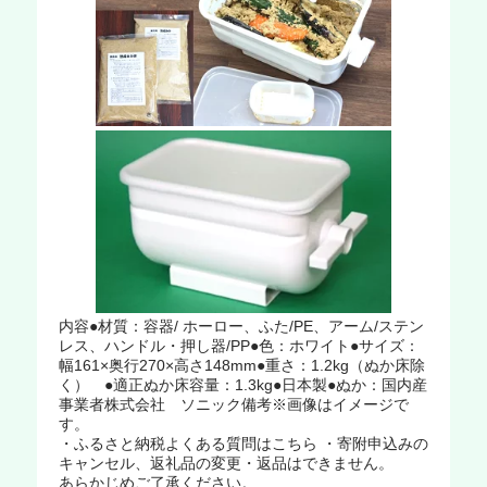
内容●材質：容器/ ホーロー、ふた/PE、アーム/ステン
レス、ハンドル・押し器/PP●色：ホワイト●サイズ：
幅161×奥行270×高さ148mm●重さ：1.2kg（ぬか床除
く） ●適正ぬか床容量：1.3kg●日本製●ぬか：国内産
事業者株式会社 ソニック備考※画像はイメージで
す。
・ふるさと納税よくある質問はこちら ・寄附申込みの
キャンセル、返礼品の変更・返品はできません。
あらかじめご了承ください。