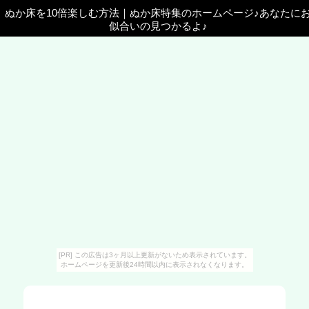
ぬか床を10倍楽しむ方法
｜
ぬか床特集のホームページ♪あなたに
似合いの見つかるよ♪
[PR] この広告は3ヶ月以上更新がないため表示されています。
ホームページを更新後24時間以内に表示されなくなります。