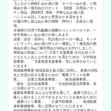
【ふるさと納税】ぬか漬け器「ホーローぬか楽」と熟
成ぬか床＋補充ぬかのセット 【雑貨・日用品／キッ
チン用品・調味料】 簡単・手軽なぬか漬け器。
ハンドルを回してぬかと野菜をかき混ぜます。
付属の押し器はぬか床の掃除・押付け・水抜きに使
用。
冷蔵庫の活用で乳酸菌の発酵がコントロールでき、一
年中美味しいぬか漬けが楽しめます。
清潔・安全・長持ち・乳白色のホーロー製は、キッチ
ンにマッチしぬか漬け作りが一層楽しく！無添加の熟
成ぬか床1.3kgと補充用ぬか500gもお付けしました。
寄附金の用途について 子育て支援事業 次代を担う子
どもたちとみんなの生きがいを育むための「小学校改
築事業」、「児童発達支援事業」等に活用させていた
だきます。
地域振興事業 地域資源を最大限に活用し、産業の活性
化と交流の拡大を図るための「農業ブランド化事
業」、「企業立地推進事業」、「観光振興事業」、
「移住・定住促進事業」、「文化財保護活用事業」等
に活用させていただきます。
健康長寿事業 みんなが生涯を通じて、健康で安心して
暮らし続けることのできるまちづくりを進めるための
「健康づくり事業」、「介護予防事業」、「地域医療
体制整備事業」等に活用させていただきます。
福祉医療費給付金の拡充 子育て世代への支援を図るた