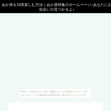
ぬか床を10倍楽しむ方法
｜
ぬか床特集のホームページ♪あなたに
似合いの見つかるよ♪
[PR] この広告は3ヶ月以上更新がないため表示されています。
ホームページを更新後24時間以内に表示されなくなります。