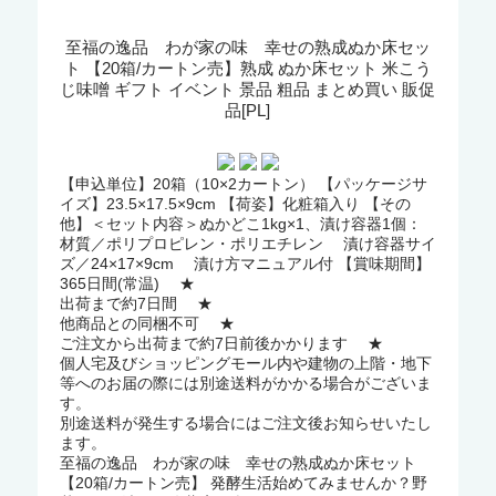
至福の逸品 わが家の味 幸せの熟成ぬか床セッ
ト 【20箱/カートン売】熟成 ぬか床セット 米こう
じ味噌 ギフト イベント 景品 粗品 まとめ買い 販促
品[PL]
【申込単位】20箱（10×2カートン） 【パッケージサ
イズ】23.5×17.5×9cm 【荷姿】化粧箱入り 【その
他】＜セット内容＞ぬかどこ1kg×1、漬け容器1個：
材質／ポリプロピレン・ポリエチレン 漬け容器サイ
ズ／24×17×9cm 漬け方マニュアル付 【賞味期間】
365日間(常温) ★
出荷まで約7日間 ★
他商品との同梱不可 ★
ご注文から出荷まで約7日前後かかります ★
個人宅及びショッピングモール内や建物の上階・地下
等へのお届の際には別途送料がかかる場合がございま
す。
別途送料が発生する場合にはご注文後お知らせいたし
ます。
至福の逸品 わが家の味 幸せの熟成ぬか床セット
【20箱/カートン売】 発酵生活始めてみませんか？野